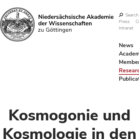
Search
Press
C
Intranet
Search
News
Acade
Membe
Resear
Publica
Kosmogonie und
Kosmologie in den