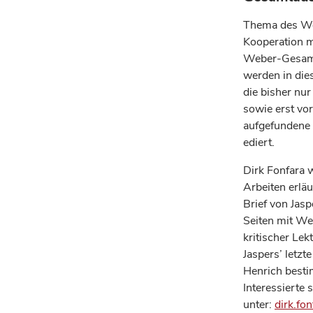
Thema des Wor
Kooperation m
Weber-Gesamta
werden in die
die bisher nur
sowie erst vo
aufgefundene 
ediert.
Dirk Fonfara 
Arbeiten erläu
Brief von Jas
Seiten mit We
kritischer Le
Jaspers’ letz
Henrich besti
Interessierte
unter:
dirk.f