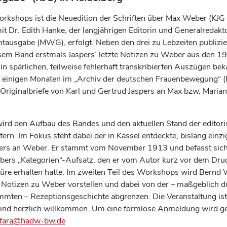
kshops ist die Neuedition der Schriften über Max Weber (KJG I/
it Dr. Edith Hanke, der langjährigen Editorin und Generalredakt
usgabe (MWG), erfolgt. Neben den drei zu Lebzeiten publizier
sem Band erstmals Jaspers’ letzte Notizen zu Weber aus den 19
 in spärlichen, teilweise fehlerhaft transkribierten Auszügen bek
r einigen Monaten im „Archiv der deutschen Frauenbewegung“ (
Originalbriefe von Karl und Gertrud Jaspers an Max bzw. Mari
wird den Aufbau des Bandes und den aktuellen Stand der editor
tern. Im Fokus steht dabei der in Kassel entdeckte, bislang einzi
pers an Weber. Er stammt vom November 1913 und befasst sich
bers „Kategorien“-Aufsatz, den er vom Autor kurz vor dem Dru
ktüre erhalten hatte. Im zweiten Teil des Workshops wird Bern
te Notizen zu Weber vorstellen und dabei von der – maßgeblich d
mmten – Rezeptionsgeschichte abgrenzen. Die Veranstaltung ist 
 sind herzlich willkommen. Um eine formlose Anmeldung wird g
onfara@hadw-bw.de