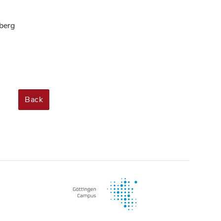
berg
Back