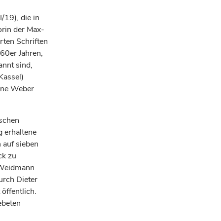
19), die in
orin der Max-
ten Schriften
60er Jahren,
annt sind,
Kassel)
anne Weber
ischen
g erhaltene
 auf sieben
ck zu
d Weidmann
urch Dieter
öffentlich.
ebeten