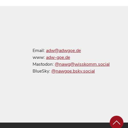
Email:
adw@adwgoe.de
www:
adw-goe.de
Mastodon:
@nawg@wisskomm.social
BlueSky:
@nawgoe.bsky.social