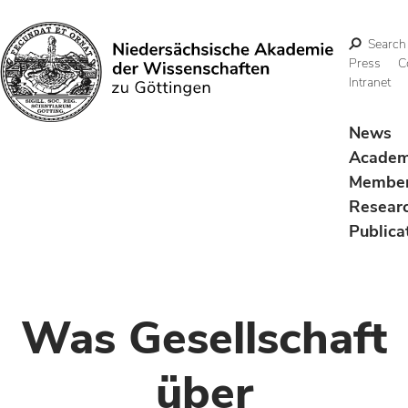
Search
Press
C
Intranet
Search
News
Acade
Membe
Resear
Publica
Was Gesellschaft
über