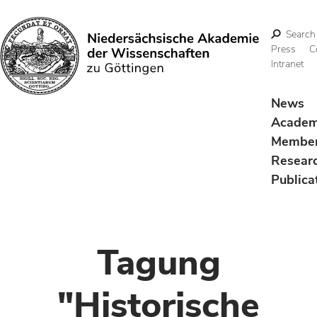
Search
Press
C
Intranet
Search
News
Acade
Membe
Resear
Publica
Tagung
"Historische