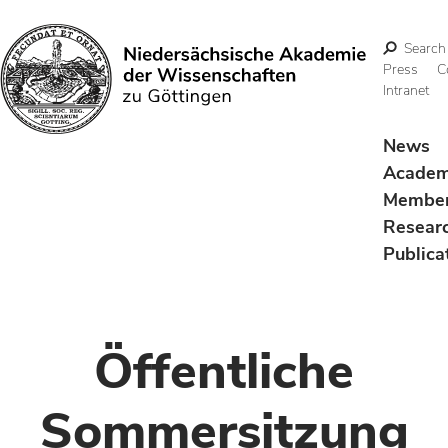
Search
Press
C
Intranet
Search
News
Acade
Membe
Resear
Publica
Öffentliche
Sommersitzung