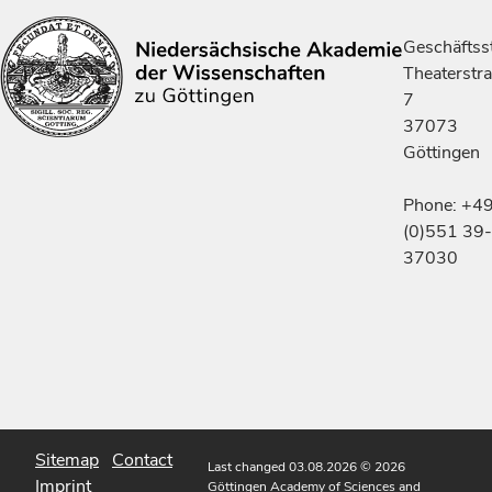
Geschäftsst
Theaterstr
7
37073
Göttingen
Phone: +4
(0)551 39-
37030
Sitemap
Contact
Last changed 03.08.2026
© 2026
Imprint
Göttingen Academy of Sciences and