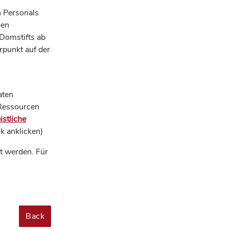
n Personals
den
Domstifts ab
punkt auf der
aten
 Ressourcen
istliche
k anklicken)
t werden. Für
.
Back