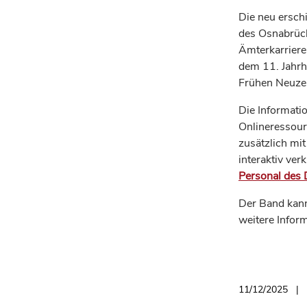
Die neu ersch
des Osnabrück
Ämterkarriere
dem 11. Jahrh
Frühen Neuzei
Die Informati
Onlineressour
zusätzlich mi
interaktiv ver
Personal des 
Der Band kann
weitere Infor
11/12/2025