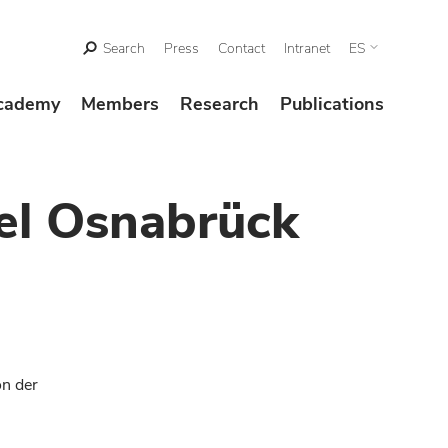
Search
Press
Contact
Intranet
ES
cademy
Members
Research
Publications
el Osnabrück
on der