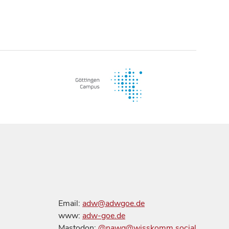
Email:
adw@adwgoe.de
www:
adw-goe.de
Mastodon:
@nawg@wisskomm.social