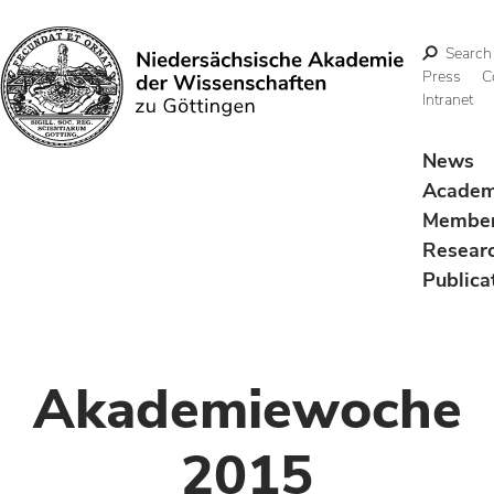
Search
Press
C
Intranet
Search
News
Acade
Membe
Resear
Publica
Akademiewoche
2015