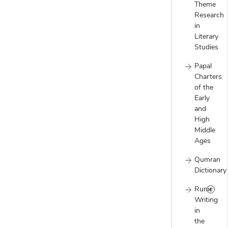
Theme
Research
in
Literary
Studies
Papal
Charters
of the
Early
and
High
Middle
Ages
Qumran
Dictionary
Runic
Writing
in
the