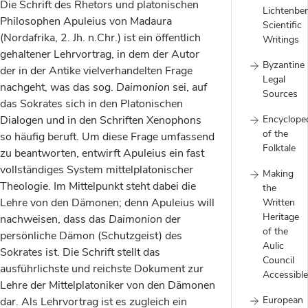
Die Schrift des Rhetors und platonischen
Lichtenber
Philosophen Apuleius von Madaura
Scientific
(Nordafrika, 2. Jh. n.Chr.) ist ein öffentlich
Writings
gehaltener Lehrvortrag, in dem der Autor
Byzantine
der in der Antike vielverhandelten Frage
Legal
nachgeht, was das sog.
Daimonion
sei, auf
Sources
das Sokrates sich in den Platonischen
Dialogen und in den Schriften Xenophons
Encyclope
of the
so häufig beruft. Um diese Frage umfassend
Folktale
zu beantworten, entwirft Apuleius ein fast
vollständiges System mittelplatonischer
Making
Theologie. Im Mittelpunkt steht dabei die
the
Lehre von den Dämonen; denn Apuleius will
Written
Heritage
nachweisen, dass das
Daimonion
der
of the
persönliche Dämon (Schutzgeist) des
Aulic
Sokrates ist. Die Schrift stellt das
Council
ausführlichste und reichste Dokument zur
Accessible
Lehre der Mittelplatoniker von den Dämonen
European
dar. Als Lehrvortrag ist es zugleich ein