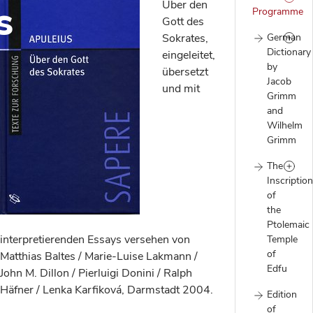
s
Über den
Programme
Gott des
Sokrates,
German
Dictionary
eingeleitet,
by
übersetzt
Jacob
und mit
Grimm
and
Wilhelm
Grimm
The
Inscriptio
of
the
Ptolemaic
interpretierenden Essays versehen von
Temple
of
Matthias Baltes / Marie-Luise Lakmann /
Edfu
John M. Dillon / Pierluigi Donini / Ralph
Häfner / Lenka Karfiková, Darmstadt 2004.
Edition
of