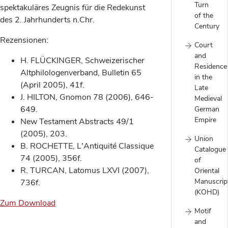
Turn
spektakuläres Zeugnis für die Redekunst
of the
des 2. Jahrhunderts n.Chr.
Century
Rezensionen:
Court
and
H. FLÜCKINGER, Schweizerischer
Residence
Altphilologenverband, Bulletin 65
in the
(April 2005), 41f.
Late
J. HILTON, Gnomon 78 (2006), 646-
Medieval
649.
German
Empire
New Testament Abstracts 49/1
(2005), 203.
Union
B. ROCHETTE, L'Antiquité Classique
Catalogue
74 (2005), 356f.
of
R. TURCAN, Latomus LXVI (2007),
Oriental
Manuscrip
736f.
(KOHD)
Zum Download
Motif
and