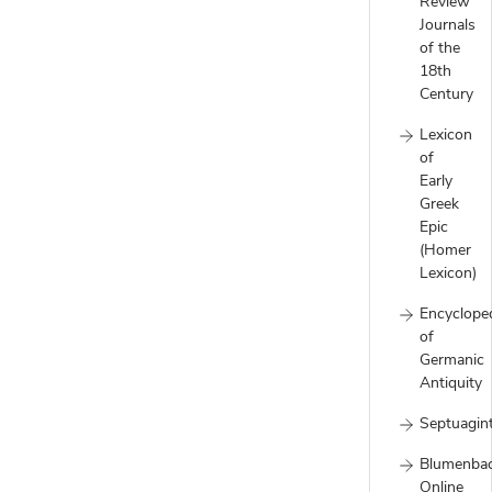
Review
Journals
of the
18th
Century
Lexicon
of
Early
Greek
Epic
(Homer
Lexicon)
Encyclope
of
Germanic
Antiquity
Septuagin
Blumenba
Online