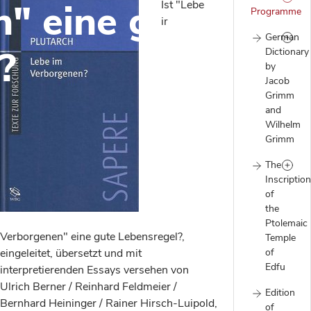
" eine gute
Ist "Lebe
Programme
im
German
?
Dictionary
by
Jacob
Grimm
and
Wilhelm
Grimm
The
Inscriptio
of
the
Ptolemaic
Verborgenen" eine gute Lebensregel?,
Temple
eingeleitet, übersetzt und mit
of
Edfu
interpretierenden Essays versehen von
Ulrich Berner / Reinhard Feldmeier /
Edition
Bernhard Heininger / Rainer Hirsch-Luipold,
of