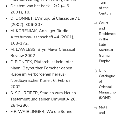
Turn
De stem van het boek 12/2 (4-6
of the
2001), 10.
Century
D. DONNET, L'Antiquité Classique 71
Court
(2002), 306-307.
and
M. KORENJAK, Anzeiger für die
Residence
Altertumswissenschaft 44 (2001),
in the
168-172.
Late
M. LAWLESS, Bryn Mawr Classical
Medieval
Review 2002.
German
Empire
F. PIONTEK, Plutarch ist kein toter
Mann. Bayreuther Forscher geben
Union
»Lebe im Verborgenen heraus«,
Catalogue
Nordbayrischer Kurier, 6. Februar
of
2002.
Oriental
Manuscrip
S. SCHREIBER, Studien zum Neuen
(KOHD)
Testament und seiner Umwelt A 26,
284-286.
Motif
F.P. WAIBLINGER, Wo die Sonne
and