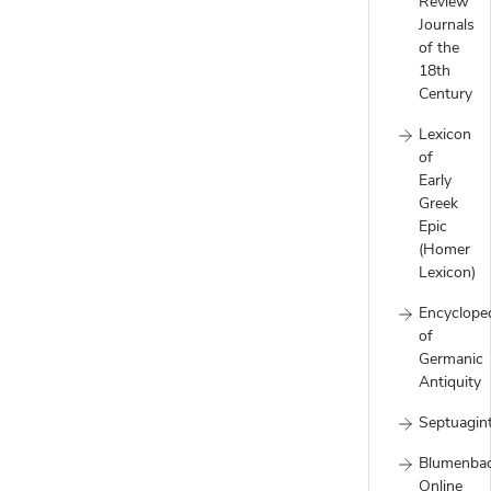
Review
Journals
of the
18th
Century
Lexicon
of
Early
Greek
Epic
(Homer
Lexicon)
Encyclope
of
Germanic
Antiquity
Septuagin
Blumenba
Online