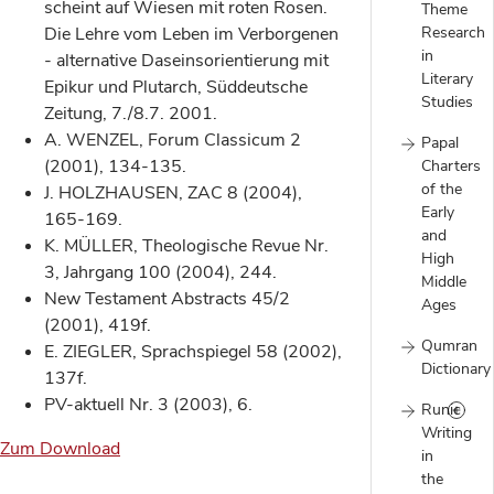
scheint auf Wiesen mit roten Rosen.
Theme
Research
Die Lehre vom Leben im Verborgenen
in
- alternative Daseinsorientierung mit
Literary
Epikur und Plutarch, Süddeutsche
Studies
Zeitung, 7./8.7. 2001.
A. WENZEL, Forum Classicum 2
Papal
(2001), 134-135.
Charters
of the
J. HOLZHAUSEN, ZAC 8 (2004),
Early
165-169.
and
K. MÜLLER, Theologische Revue Nr.
High
3, Jahrgang 100 (2004), 244.
Middle
New Testament Abstracts 45/2
Ages
(2001), 419f.
Qumran
E. ZIEGLER, Sprachspiegel 58 (2002),
Dictionary
137f.
PV-aktuell Nr. 3 (2003), 6.
Runic
Writing
Zum Download
in
the