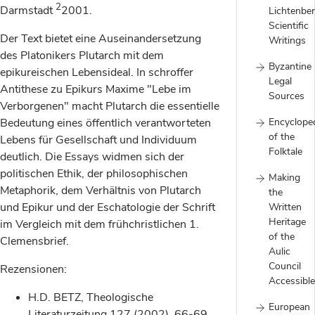
2
Darmstadt
2001.
Lichtenber
Scientific
Der Text bietet eine Auseinandersetzung
Writings
des Platonikers Plutarch mit dem
Byzantine
epikureischen Lebensideal. In schroffer
Legal
Antithese zu Epikurs Maxime "Lebe im
Sources
Verborgenen" macht Plutarch die essentielle
Encyclope
Bedeutung eines öffentlich verantworteten
of the
Lebens für Gesellschaft und Individuum
Folktale
deutlich. Die Essays widmen sich der
politischen Ethik, der philosophischen
Making
Metaphorik, dem Verhältnis von Plutarch
the
und Epikur und der Eschatologie der Schrift
Written
Heritage
im Vergleich mit dem frühchristlichen 1.
of the
Clemensbrief.
Aulic
Council
Rezensionen:
Accessible
H.D. BETZ, Theologische
European
Literaturzeitung 127 (2002), 66-69.