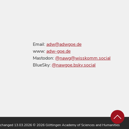
Email:
adw@adwgoe.de
www:
adw-goe.de
Mastodon:
@nawg@wisskomm.social
BlueSky:
@nawgoe.bsky.social
 changed 13.03.2026
© 2026 Göttingen Academy of Sciences and Humanities