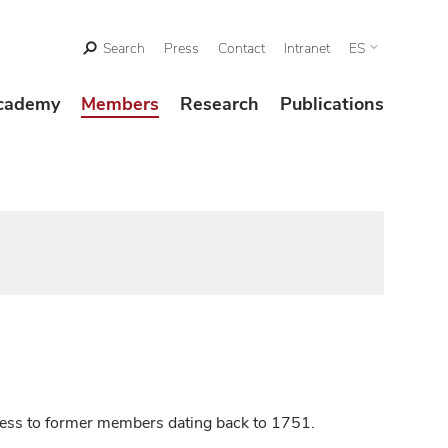
Search
Press
Contact
Intranet
ES
cademy
Members
Research
Publications
ccess to former members dating back to 1751.