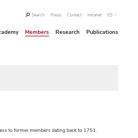
Search
Press
Contact
Intranet
ES
cademy
Members
Research
Publications
ccess to former members dating back to 1751.