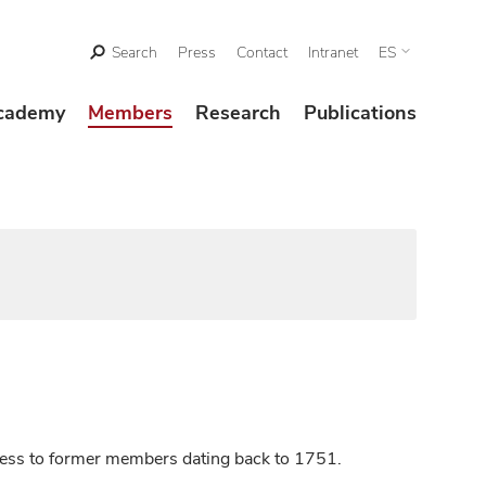
Search
Press
Contact
Intranet
ES
cademy
Members
Research
Publications
ccess to former members dating back to 1751.