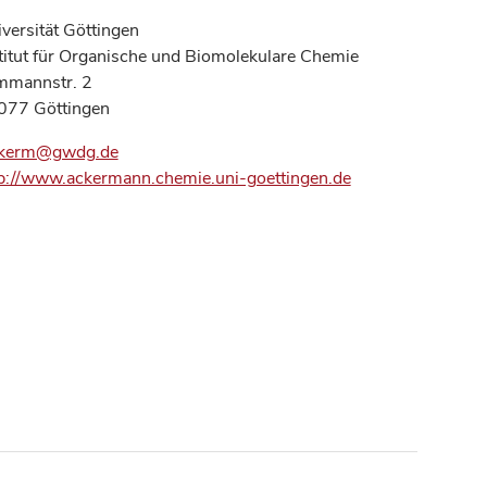
versität Göttingen
titut für Organische und Biomolekulare Chemie
mmannstr. 2
077 Göttingen
ckerm@gwdg.de
p://www.ackermann.chemie.uni-goettingen.de