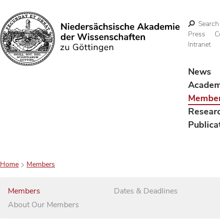
Search
Press
C
Intranet
Search
News
Acade
Membe
Resear
Publica
Home
Members
Members
Dates & Deadlines
About Our Members