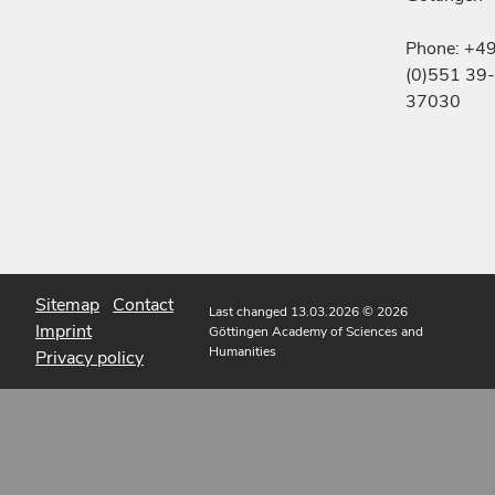
Phone: +4
(0)551 39-
37030
Sitemap
Contact
Last changed 13.03.2026
© 2026
Imprint
Göttingen Academy of Sciences and
Humanities
Privacy policy