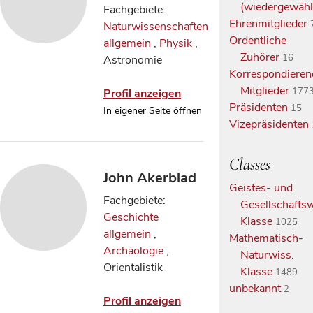
(wiedergewähl
Fachgebiete:
Ehrenmitglieder
Naturwissenschaften
Ordentliche
allgemein
,
Physik
,
Zuhörer
16
Astronomie
Korrespondieren
Mitglieder
177
Profil anzeigen
Präsidenten
15
In eigener Seite öffnen
Vizepräsidenten
Classes
John Akerblad
Geistes- und
Fachgebiete:
Gesellschaftsw
Geschichte
Klasse
1025
allgemein
,
Mathematisch-
Archäologie
,
Naturwiss.
Orientalistik
Klasse
1489
unbekannt
2
Profil anzeigen