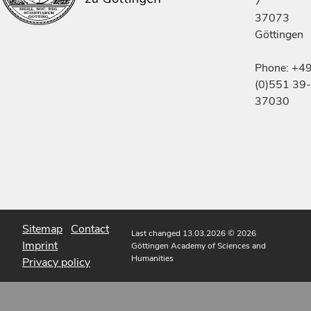
7
37073
Göttingen
Phone: +4
(0)551 39-
37030
Sitemap
Contact
Last changed 13.03.2026
© 2026
Imprint
Göttingen Academy of Sciences and
Humanities
Privacy policy