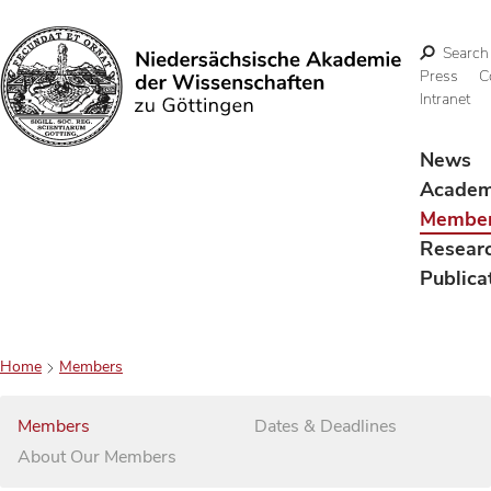
Search
Press
C
Intranet
Search
News
Acade
Membe
Resear
Publica
Home
Members
Members
Dates & Deadlines
About Our Members