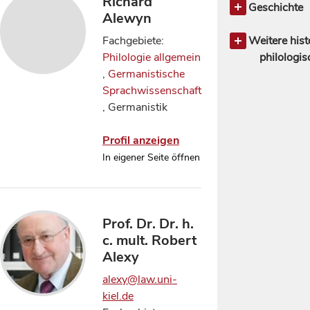
Richard
Slawische u
Naturwissen
Musikwiss
allgemein
Geschichte
Alewyn
Sprachen
Naturphil
Theaterwiss
Amerikanisc
Geschichte 
Naturgesc
Andere Lite
Archäologi
Fachgebiete:
Weitere hist
Neurowissen
Deutsche un
Geschichte 
Philologie allgemein
philologi
Psycholog
Literature
Geschichte 
,
Germanistische
132
31
Physik
98
Englische, a
Geschichte 
Sprachwissenschaft
Orientwisse
Literature
Geschichte 
, Germanistik
Ostasienwis
Klassische P
Geschichte 
Mediävistik
Jahrhunde
Profil anzeigen
Romanische 
Geschichte 
In eigener Seite öffnen
Slawische L
Altertum
Geschichte 
Mittelalte
Prof. Dr. Dr. h.
Hilfswissen
c. mult. Robert
Kunstgeschi
Alexy
Mittlere und
Geschich
alexy@law.uni-
kiel.de