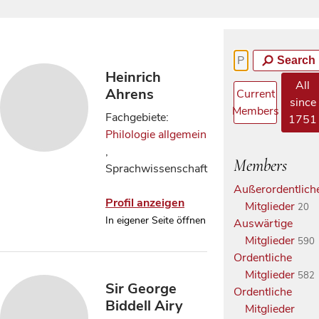
Search
Heinrich
All
Ahrens
Current
since
Members
Fachgebiete:
1751
Philologie allgemein
,
Members
Sprachwissenschaft
Außerordentlich
Profil anzeigen
Mitglieder
20
In eigener Seite öffnen
Auswärtige
Mitglieder
590
Ordentliche
Mitglieder
582
Sir George
Ordentliche
Biddell Airy
Mitglieder