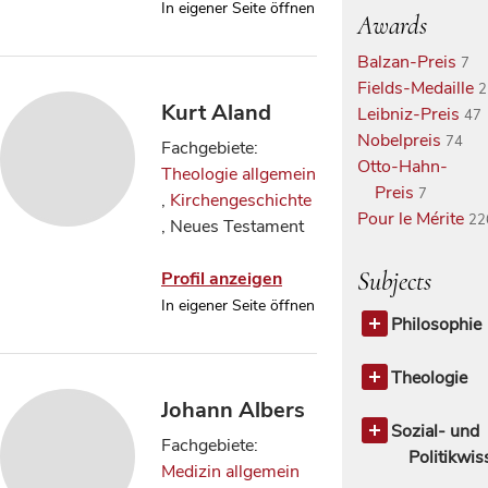
In eigener Seite öffnen
Awards
Balzan-Preis
7
Fields-Medaille
2
Kurt Aland
Leibniz-Preis
47
Nobelpreis
74
Fachgebiete:
Otto-Hahn-
Theologie allgemein
Preis
7
,
Kirchengeschichte
Pour le Mérite
22
, Neues Testament
Subjects
Profil anzeigen
In eigener Seite öffnen
Philosophie
Philosophie
Antike Phil
Theologie
Ethik
Theologie a
3
Johann Albers
Mittelalterli
Altes Testa
Sozial- und
Fachgebiete:
Philosoph
Geschichte 
Politikwi
Medizin allgemein
Christen
Sozial- und