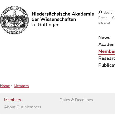
Search
Press
C
Intranet
Search
News
Acade
Membe
Resear
Publica
Home
Members
Members
Dates & Deadlines
About Our Members