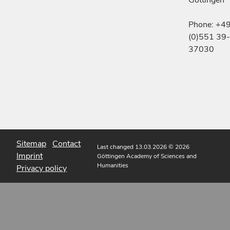
Göttingen
Phone: +4
(0)551 39-
37030
Sitemap
Contact
Last changed 13.03.2026
© 2026
Imprint
Göttingen Academy of Sciences and
Humanities
Privacy policy