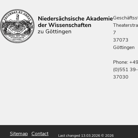
Geschäftsst
Theaterstr
7
37073
Göttingen
Phone: +4
(0)551 39-
37030
Sitemap
Contact
Last changed 13.03.2026
© 2026