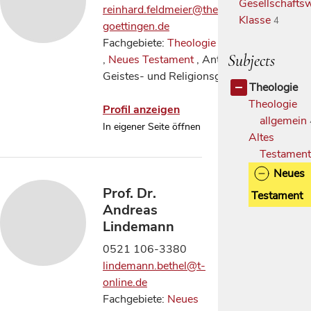
Gesellschaftsw
reinhard.feldmeier@theologie.uni-
Klasse
4
goettingen.de
Fachgebiete:
Theologie allgemein
Subjects
,
Neues Testament
, Antike
Geistes- und Religionsgeschichte
Theologie
Theologie
Profil anzeigen
allgemein
In eigener Seite öffnen
Altes
Testamen
Neues
Prof. Dr.
Testament
Andreas
Lindemann
0521 106-3380
lindemann.bethel@t-
online.de
Fachgebiete:
Neues