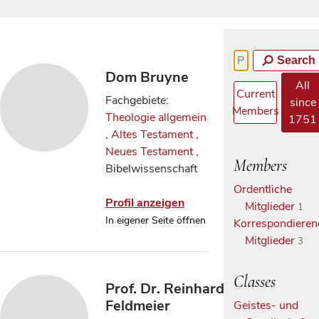
Search
Dom Bruyne
All
Current
Fachgebiete:
since
Members
Theologie allgemein
1751
,
Altes Testament
,
Neues Testament
,
Members
Bibelwissenschaft
Ordentliche
Profil anzeigen
Mitglieder
1
In eigener Seite öffnen
Korrespondieren
Mitglieder
3
Classes
Prof. Dr. Reinhard
Feldmeier
Geistes- und