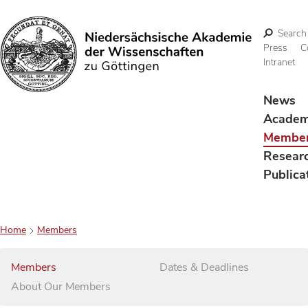
Search
Press
C
Intranet
Search
News
Acade
Membe
Resear
Publica
Home
Members
Members
Dates & Deadlines
About Our Members