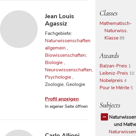
Classes
Jean Louis
Agassiz
Mathematisch-
Naturwiss.
Fachgebiete:
Klasse
89
Naturwissenschaften
allgemein
,
Awards
Biowissenschaften;
Biologie
,
Balzan-Preis
1
Neurowissenschaften,
Leibniz-Preis
10
Psychologie
,
Nobelpreis
4
Zoologie, Geologie
Pour le Mérite
5
Profil anzeigen
Subjects
In eigener Seite öffnen
Naturwissen
und Mathe
Naturwissen
Carlo Allioni