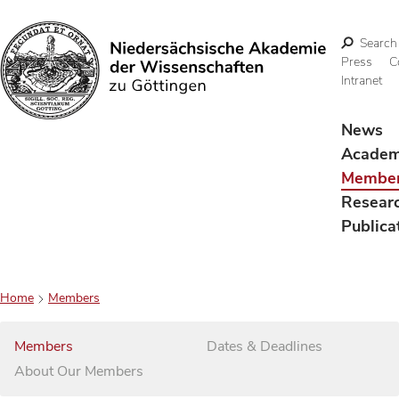
Search
Press
C
Intranet
Search
News
Acade
Membe
Resear
Publica
Home
Members
Members
Dates & Deadlines
About Our Members