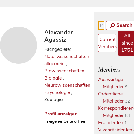
Search
Alexander
All
Agassiz
Current
since
Members
Fachgebiete:
1751
Naturwissenschaften
allgemein
,
Members
Biowissenschaften;
Biologie
,
Auswärtige
Neurowissenschaften,
Mitglieder
9
Psychologie
,
Ordentliche
Zoologie
Mitglieder
32
Korrespondieren
Profil anzeigen
Mitglieder
53
In eigener Seite öffnen
Präsidenten
1
Vizepräsidenten