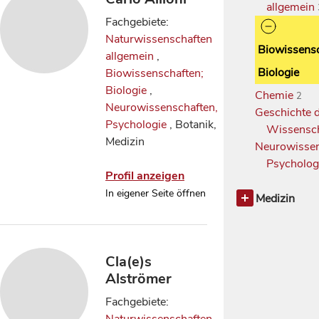
allgemein
Fachgebiete:
Naturwissenschaften
Biowissensc
allgemein
,
Biologie
Biowissenschaften;
Biologie
,
Chemie
2
Neurowissenschaften,
Geschichte 
Psychologie
, Botanik,
Wissensc
Medizin
Neurowissen
Psycholog
Profil anzeigen
In eigener Seite öffnen
Medizin
Medizin all
Cla(e)s
Alströmer
Fachgebiete: