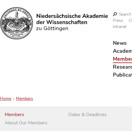
Search
Press
C
Intranet
Search
News
Acade
Membe
Resear
Publica
Home
Members
Members
Dates & Deadlines
About Our Members