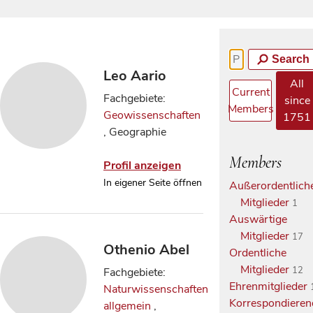
Search
Leo Aario
All
Current
Fachgebiete:
since
Members
Geowissenschaften
1751
, Geographie
Members
Profil anzeigen
In eigener Seite öffnen
Außerordentlich
Mitglieder
1
Auswärtige
Mitglieder
17
Othenio Abel
Ordentliche
Mitglieder
12
Fachgebiete:
Ehrenmitglieder
Naturwissenschaften
Korrespondieren
allgemein
,