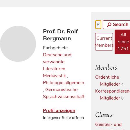
Search
Prof. Dr. Rolf
All
Bergmann
Current
since
Members
Fachgebiete:
1751
Deutsche und
verwandte
Members
Literaturen
,
Mediävistik
,
Ordentliche
Philologie allgemein
Mitglieder
4
,
Germanistische
Korrespondieren
Sprachwissenschaft
Mitglieder
8
Profil anzeigen
Classes
In eigener Seite öffnen
Geistes- und