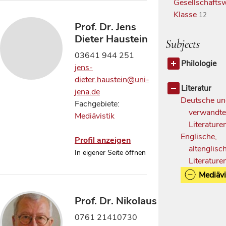
Gesellschaftsw
Klasse
12
Prof. Dr. Jens
Dieter Haustein
Subjects
03641 944 251
Philologie
jens-
Philologie a
dieter.haustein@uni-
Germanistis
Literatur
jena.de
Sprachwis
Deutsche u
Fachgebiete:
Linguistik,
verwandt
Mediävistik
Vergleich
Literature
Sprachwis
Englische,
Profil anzeigen
altenglisc
In eigener Seite öffnen
Literature
Mediävi
Prof. Dr. Nikolaus Henkel
0761 21410730