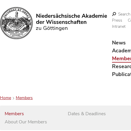
Search
Press
C
Intranet
Search
News
Acade
Membe
Resear
Publica
Home
Members
Members
Dates & Deadlines
About Our Members