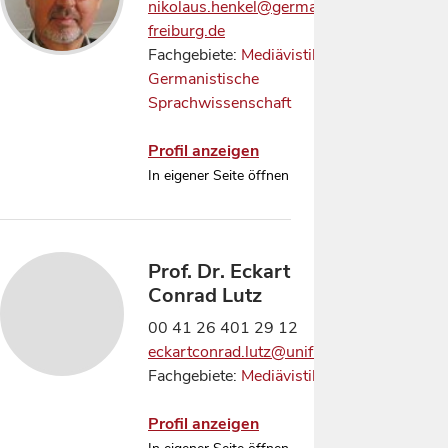
nikolaus.henkel@germanistik.uni-
freiburg.de
Fachgebiete:
Mediävistik
,
Germanistische
Sprachwissenschaft
Profil anzeigen
In eigener Seite öffnen
Prof. Dr. Eckart
Conrad Lutz
00 41 26 401 29 12
eckartconrad.lutz@unifr.ch
Fachgebiete:
Mediävistik
Profil anzeigen