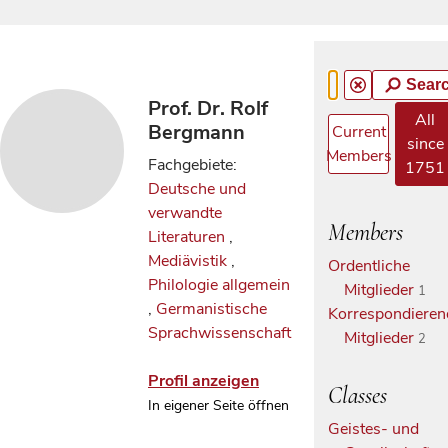
Sear
Prof. Dr. Rolf
All
Bergmann
Current
since
Members
Fachgebiete:
1751
Deutsche und
verwandte
Members
Literaturen
,
Mediävistik
,
Ordentliche
Philologie allgemein
Mitglieder
1
,
Germanistische
Korrespondieren
Sprachwissenschaft
Mitglieder
2
Profil anzeigen
Classes
In eigener Seite öffnen
Geistes- und