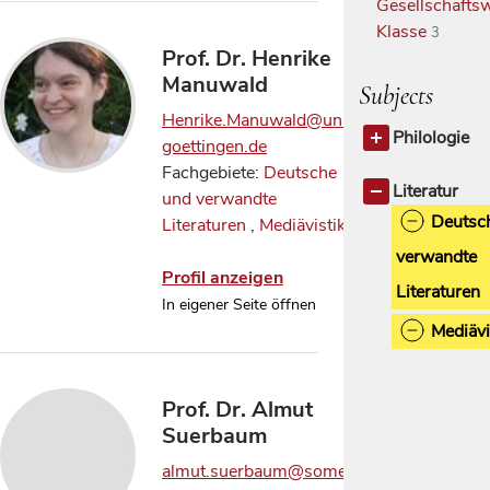
Gesellschaftsw
Klasse
3
Prof. Dr. Henrike
Manuwald
Subjects
Henrike.Manuwald@uni-
Philologie
goettingen.de
Philologie a
Fachgebiete:
Deutsche
Germanistis
Literatur
und verwandte
Sprachwis
Deutsc
Literaturen
,
Mediävistik
verwandte
Profil anzeigen
Literaturen
In eigener Seite öffnen
Mediävi
Prof. Dr. Almut
Suerbaum
almut.suerbaum@some.ox.ac.uk