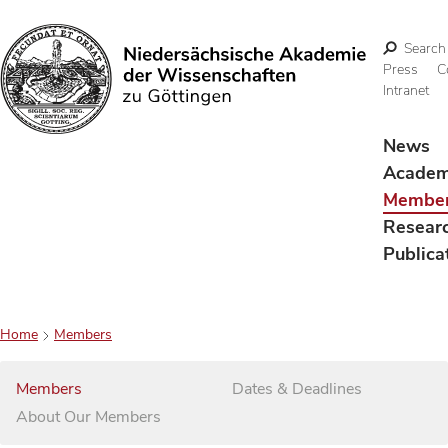
Search
Press
C
Intranet
Search
News
Acade
Membe
Resear
Publica
Home
Members
Members
Dates & Deadlines
About Our Members