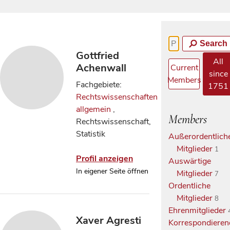
Search
Gottfried
All
Achenwall
Current
since
Members
Fachgebiete:
1751
Rechtswissenschaften
allgemein
,
Members
Rechtswissenschaft,
Statistik
Außerordentlich
Mitglieder
1
Profil anzeigen
Auswärtige
In eigener Seite öffnen
Mitglieder
7
Ordentliche
Mitglieder
8
Ehrenmitglieder
Xaver Agresti
Korrespondieren