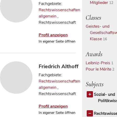
Mitglieder
12
Fachgebiete:
Rechtswissenschaften
allgemein
,
Classes
Rechtswissenschaft
Geistes- und
Gesellschaftsw
Profil anzeigen
Klasse
16
In eigener Seite öffnen
Awards
Leibniz-Preis
1
Friedrich Althoff
Pour le Mérite
2
Fachgebiete:
Rechtswissenschaften
Subjects
allgemein
,
Rechtswissenschaft
Sozial- und
Politikwi
Profil anzeigen
Politikwisse
In eigener Seite öffnen
Rechtswisse