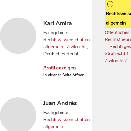
Rechtswiss
Karl Amira
allgemein
Öffentliches
Fachgebiete:
Rechtstheor
Rechtswissenschaften
Rechtsges
allgemein
,
Zivilrecht
,
Strafrecht
Deutsches Recht
1
Zivilrecht
7
Profil anzeigen
In eigener Seite öffnen
Juan Andrès
Fachgebiete:
Rechtswissenschaften
allgemein
,