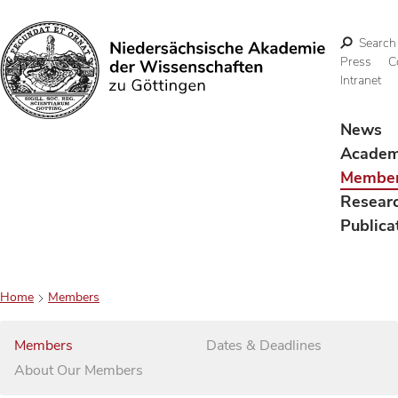
Search
Press
C
Intranet
Search
News
Acade
Membe
Resear
Publica
Home
Members
Members
Dates & Deadlines
About Our Members