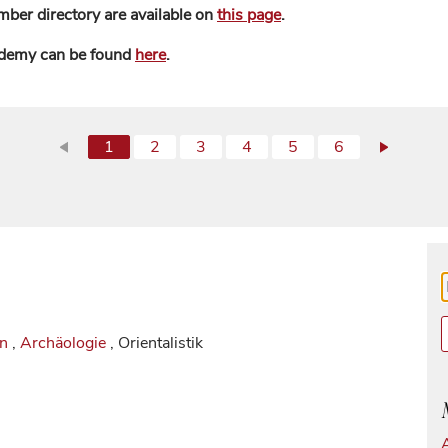
mber directory are available on
this page
.
ademy can be found
here
.
1
2
3
4
5
6
in
,
Archäologie
, Orientalistik