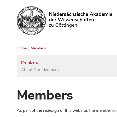
Search
Home
Members
Members
About Our Members
Members
As part of the redesign of this website, the member d