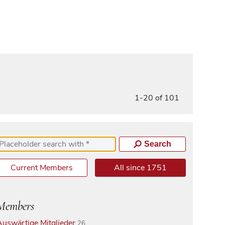
1-20 of 101
Search
Current Members
All since 1751
Members
Auswärtige Mitglieder
26