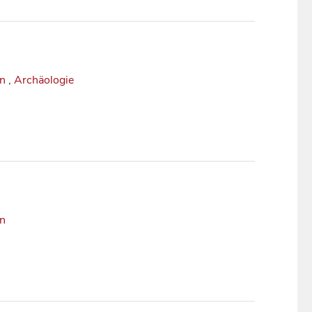
in
,
Archäologie
in