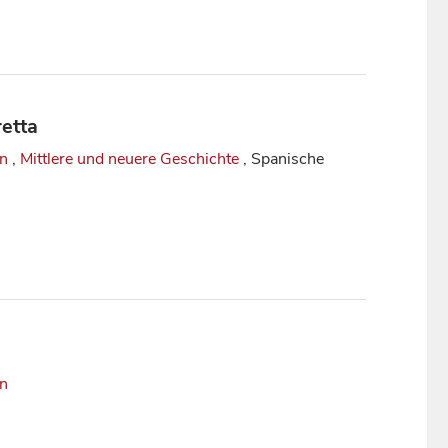
retta
in
,
Mittlere und neuere Geschichte
, Spanische
in