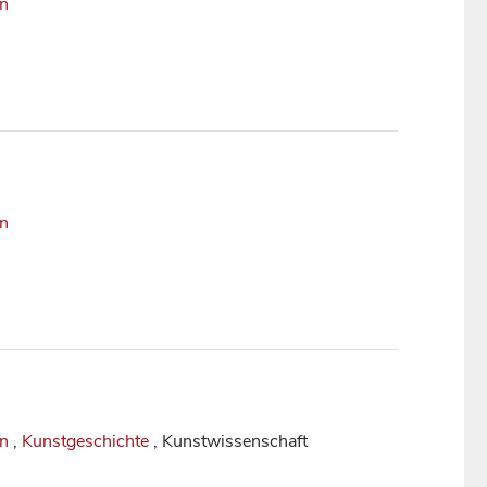
in
in
in
,
Kunstgeschichte
, Kunstwissenschaft