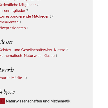
Ordentliche Mitglieder
7
Ehrenmitglieder
7
Korrespondierende Mitglieder
67
Präsidenten
1
Vizepräsidenten
1
Classes
Geistes- und Gesellschaftswiss. Klasse
71
Mathematisch-Naturwiss. Klasse
1
Awards
Pour le Mérite
10
Subjects
Naturwissenschaften und Mathematik
Informatik
1