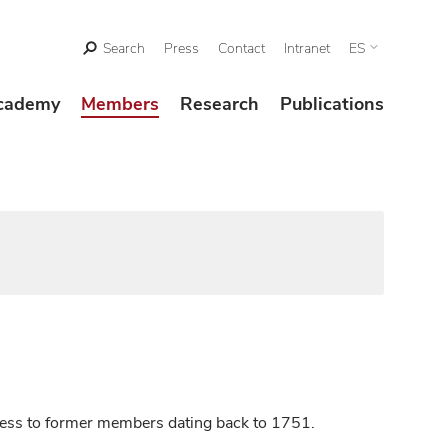
Search
Press
Contact
Intranet
ES
cademy
Members
Research
Publications
ccess to former members dating back to 1751.