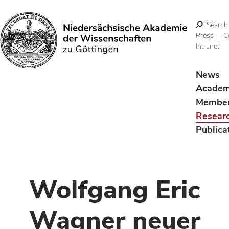
Search
Press
C
Intranet
Search
News
Acade
Membe
Resear
Publica
Wolfgang Eric
Wagner neuer