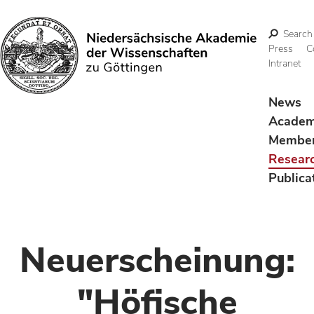
Search
Press
C
Intranet
Search
News
Acade
Membe
Resear
Publica
Neuerscheinung:
"Höfische