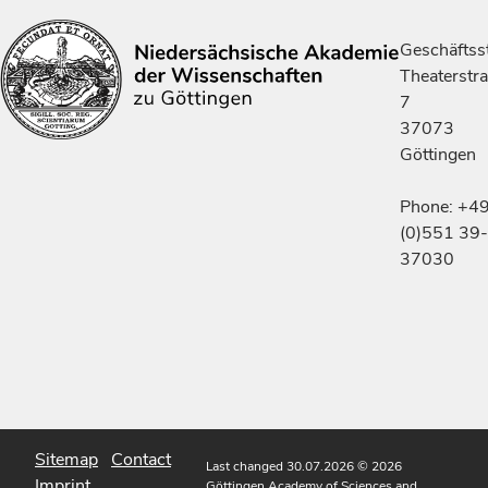
Geschäftsst
Theaterstr
7
37073
Göttingen
Phone: +4
(0)551 39-
37030
Sitemap
Contact
Last changed 30.07.2026
© 2026
Imprint
Göttingen Academy of Sciences and