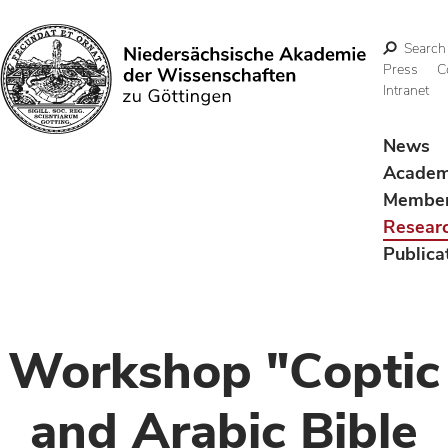
Search
Press
C
Intranet
Search
News
Acade
Membe
Resear
Publica
Workshop "Coptic
and Arabic Bible