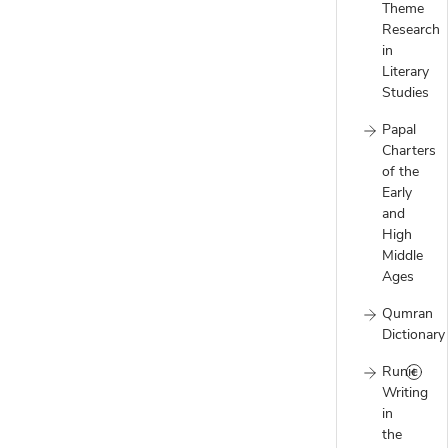
Theme
Research
in
Literary
Studies
Papal
Charters
of the
Early
and
High
Middle
Ages
Qumran
Dictionary
Runic
Writing
in
the