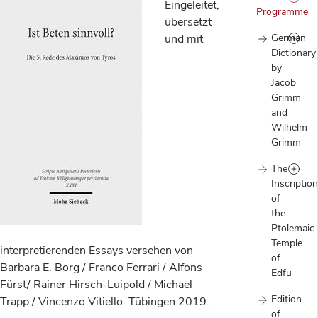
Eingeleitet,
Programme
übersetzt
und mit
German
Dictionary
by
Jacob
Grimm
and
Wilhelm
Grimm
The
Inscriptio
of
the
Ptolemaic
Temple
interpretierenden Essays versehen von
of
Barbara E. Borg / Franco Ferrari / Alfons
Edfu
Fürst/ Rainer Hirsch-Luipold / Michael
Edition
Trapp / Vincenzo Vitiello. Tübingen 2019.
of