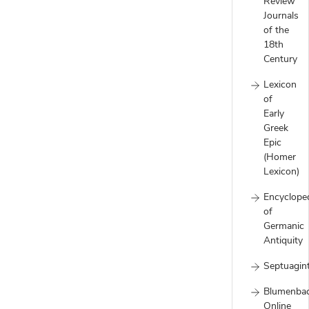
Review
Journals
of the
18th
Century
Lexicon
of
Early
Greek
Epic
(Homer
Lexicon)
Encyclope
of
Germanic
Antiquity
Septuagin
Blumenba
Online