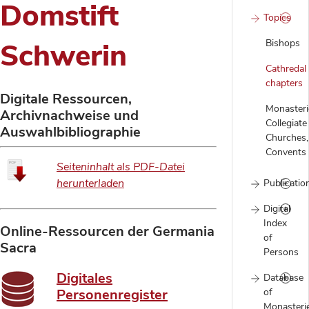
Domstift
Topics
Bishops
Schwerin
Cathredal
chapters
Digitale Ressourcen,
Monasteri
Archivnachweise und
Collegiate
Auswahlbibliographie
Churches,
Convents
Seiteninhalt als PDF-Datei
herunterladen
Publicatio
Digital
Index
Online-Ressourcen der Germania
of
Sacra
Persons
Digitales
Database
of
Personenregister
Monasteri