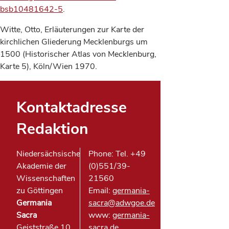
bsb10481642-5
.
Witte, Otto, Erläuterungen zur Karte der
kirchlichen Gliederung Mecklenburgs um
1500 (Historischer Atlas von Mecklenburg,
Karte 5), Köln/Wien 1970.
Kontaktadresse
Redaktion
Niedersächsische
Phone: Tel. +49
Akademie der
(0)551/39-
Wissenschaften
21560
zu Göttingen
Email:
germania-
Germania
sacra@adwgoe.de
Sacra
www:
germania-
Geiststraße 10
sacra.de