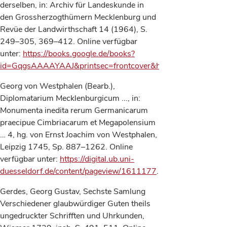
derselben, in: Archiv für Landeskunde in
den Grossherzogthümern Mecklenburg und
Revüe der Landwirthschaft 14 (1964), S.
249–305, 369–412. Online verfügbar
unter:
https://books.google.de/books?
id=GqgsAAAAYAAJ&printsec=frontcover&hl=de&source=gbs
Georg von Westphalen (Bearb.),
Diplomatarium Mecklenburgicum ..., in:
Monumenta inedita rerum Germanicarum
praecipue Cimbriacarum et Megapolensium
… 4, hg. von Ernst Joachim von Westphalen,
Leipzig 1745, Sp. 887–1262. Online
verfügbar unter:
https://digital.ub.uni-
duesseldorf.de/content/pageview/1611177
.
Gerdes, Georg Gustav, Sechste Samlung
Verschiedener glaubwürdiger Guten theils
ungedruckter Schrifften und Uhrkunden,