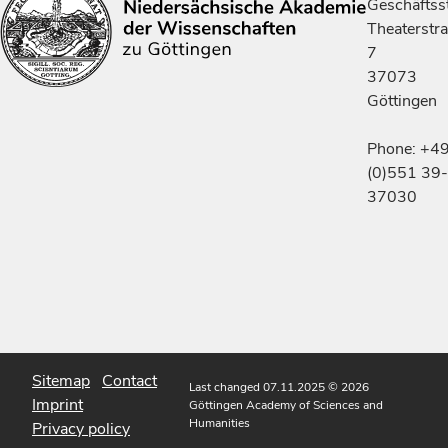
Geschäftsst
Theaterstr
7
37073
Göttingen
Phone: +4
(0)551 39-
37030
Sitemap
Contact
Last changed 07.11.2025
© 2026
Imprint
Göttingen Academy of Sciences and
Humanities
Privacy policy