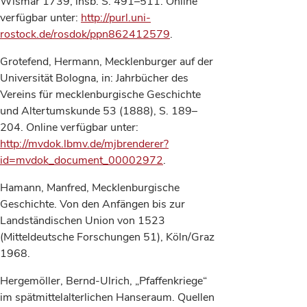
Wismar 1739, insb. S. 491–511. Online
verfügbar unter:
http://purl.uni-
rostock.de/rosdok/ppn862412579
.
Grotefend, Hermann, Mecklenburger auf der
Universität Bologna, in: Jahrbücher des
Vereins für mecklenburgische Geschichte
und Altertumskunde 53 (1888), S. 189–
204. Online verfügbar unter:
http://mvdok.lbmv.de/mjbrenderer?
id=mvdok_document_00002972
.
Hamann, Manfred, Mecklenburgische
Geschichte. Von den Anfängen bis zur
Landständischen Union von 1523
(Mitteldeutsche Forschungen 51), Köln/Graz
1968.
Hergemöller, Bernd-Ulrich, „Pfaffenkriege“
im spätmittelalterlichen Hanseraum. Quellen