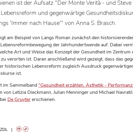
hienen ist der Aufsatz "Der Monte Verità - und Steve 
e Lebensreform und gegenwärtige Gesundheitsdiskur
gs 'Immer nach Hause'" von Anna S. Brasch.
eigt am Beispiel von Langs Roman zunächst den historisierenden
e Lebensreformbewegung der Jahrhundertwende auf. Dabei verm
 welche Art und Weise das Konzept der Gesundheit im Zentrum 
zu verorten ist. Daran anschließend wird gezeigt, dass das ge
der historischen Lebensreform zugleich Ausdruck gegenwärtige
skurse ist.
ist im Sammelband
"Gesundheit erzählen. Ästhetik - Performanz 
 von Letizia Dieckmann, Julian Menninger und Michael Navratil,
bei
De Gruyter
erschienen.
ZDL