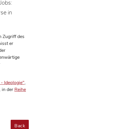
Jobs:
se in
 Zugriff des
isst er
der
genwärtige
r
- Ideologie"
,
 in der
Reihe
Back