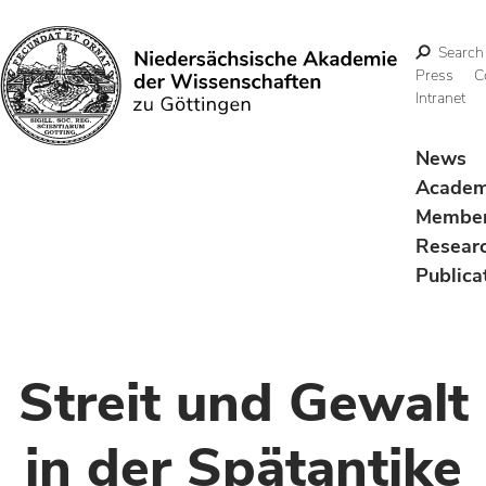
Search
Press
C
Intranet
Search
News
Acade
Membe
Resear
Publica
Streit und Gewalt
in der Spätantike