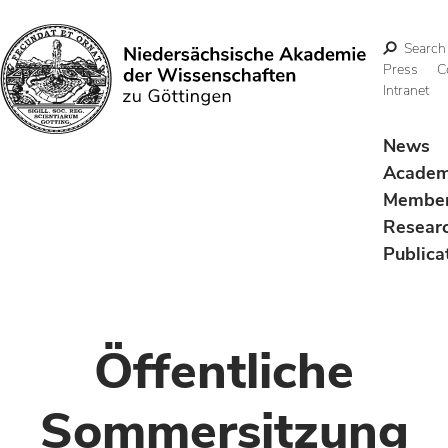
Search
Press
C
Intranet
Search
News
Acade
Membe
Resear
Publica
Öffentliche
Sommersitzung