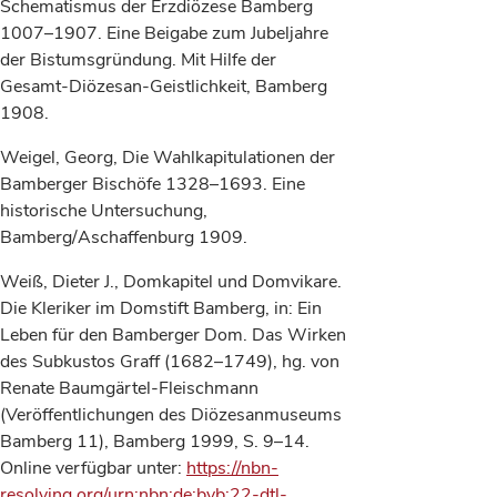
Schematismus der Erzdiözese Bamberg
1007–1907. Eine Beigabe zum Jubeljahre
der Bistumsgründung. Mit Hilfe der
Gesamt-Diözesan-Geistlichkeit, Bamberg
1908.
Weigel, Georg, Die Wahlkapitulationen der
Bamberger Bischöfe 1328–1693. Eine
historische Untersuchung,
Bamberg/Aschaffenburg 1909.
Weiß, Dieter J., Domkapitel und Domvikare.
Die Kleriker im Domstift Bamberg, in: Ein
Leben für den Bamberger Dom. Das Wirken
des Subkustos Graff (1682–1749), hg. von
Renate Baumgärtel-Fleischmann
(Veröffentlichungen des Diözesanmuseums
Bamberg 11), Bamberg 1999, S. 9–14.
Online verfügbar unter:
https://nbn-
resolving.org/urn:nbn:de:bvb:22-dtl-