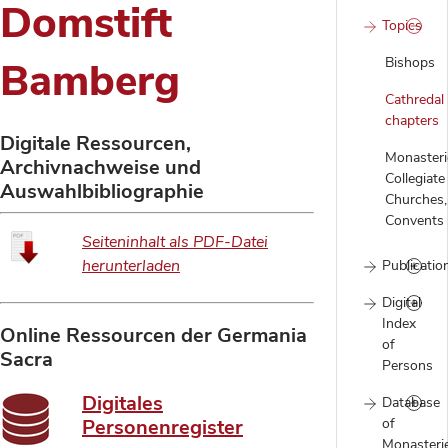
Domstift
Topics
Bishops
Bamberg
Cathredal
chapters
Digitale Ressourcen,
Monasteri
Archivnachweise und
Collegiate
Auswahlbibliographie
Churches,
Convents
Seiteninhalt als PDF-Datei
herunterladen
Publicatio
Digital
Index
Online Ressourcen der Germania
of
Sacra
Persons
Digitales
Database
of
Personenregister
Monasteri