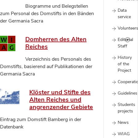
Biogramme und Belegstellen
Data
zum Personal des Domstifts in den Bänden
service
der Germania Sacra
Volunteer
Domherren des Alten
Editorial
Reiches
Staff
History
Verzeichnis des Personals des
of the
Domstifts, basierend auf Publikationen der
Project
Germania Sacra
Cooperati
Klöster und Stifte des
Guidelines
Alten Reiches und
Students
angrenzender Gebiete
projects
Eintrag zum Domstift Bamberg in der
News
Datenbank
WIAG