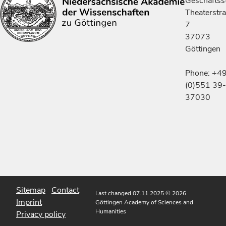
Geschäftsst
Theaterstr
7
37073
Göttingen
Phone: +4
(0)551 39-
37030
Sitemap
Contact
Last changed 07.11.2025
© 2026
Imprint
Göttingen Academy of Sciences and
Humanities
Privacy policy