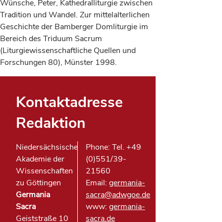
Wünsche, Peter, Kathedralliturgie zwischen
Tradition und Wandel. Zur mittelalterlichen
Geschichte der Bamberger Domliturgie im
Bereich des Triduum Sacrum
(Liturgiewissenschaftliche Quellen und
Forschungen 80), Münster 1998.
Kontaktadresse
Redaktion
Niedersächsische
Phone: Tel. +49
Akademie der
(0)551/39-
Wissenschaften
21560
zu Göttingen
Email:
germania-
Germania
sacra@adwgoe.de
Sacra
www:
germania-
Geiststraße 10
sacra.de