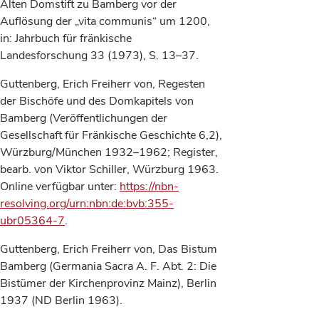
Alten Domstift zu Bamberg vor der
Auflösung der „vita communis“ um 1200,
in: Jahrbuch für fränkische
Landesforschung 33 (1973), S. 13–37.
Guttenberg, Erich Freiherr von, Regesten
der Bischöfe und des Domkapitels von
Bamberg (Veröffentlichungen der
Gesellschaft für Fränkische Geschichte 6,2),
Würzburg/München 1932–1962; Register,
bearb. von Viktor Schiller, Würzburg 1963.
Online verfügbar unter:
https://nbn-
resolving.org/urn:nbn:de:bvb:355-
ubr05364-7
.
Guttenberg, Erich Freiherr von, Das Bistum
Bamberg (Germania Sacra A. F. Abt. 2: Die
Bistümer der Kirchenprovinz Mainz), Berlin
1937 (ND Berlin 1963).