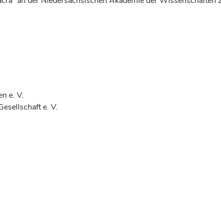
Sacra“ an der Niedersächsischen Akademie der Wissenschaften 
n e. V.
esellschaft e. V.