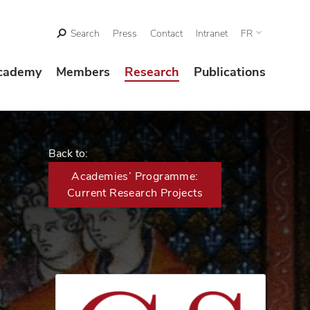
Search
Press
Contact
Intranet
FR
cademy
Members
Research
Publications
Back to:
Academies’ Programme:
Current Research Projects