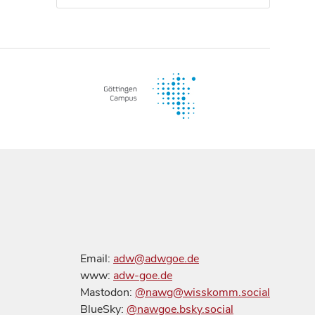
Email:
adw@adwgoe.de
www:
adw-goe.de
Mastodon:
@nawg@wisskomm.social
BlueSky:
@nawgoe.bsky.social