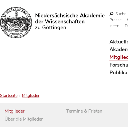
Suche
Presse
Intern
D
Suchen
Aktuell
Akadem
Mitglie
Forsch
Publika
Startseite
Mitglieder
Mitglieder
Termine & Fristen
Über die Mitglieder