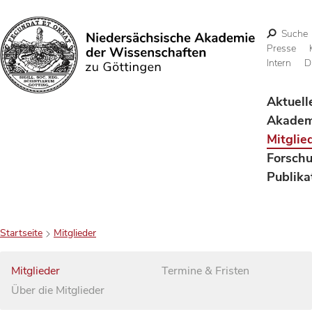
Suche
Presse
Intern
D
Suchen
Aktuell
Akadem
Mitglie
Forsch
Publika
Startseite
Mitglieder
Mitglieder
Termine & Fristen
Über die Mitglieder