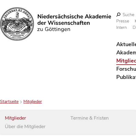
Suche
Presse
Intern
D
Suchen
Aktuell
Akadem
Mitglie
Forsch
Publika
Startseite
Mitglieder
Mitglieder
Termine & Fristen
Über die Mitglieder