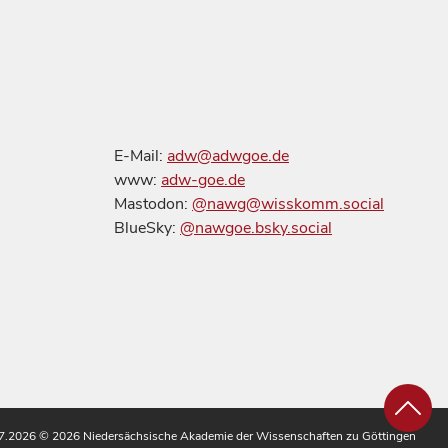
E-Mail:
adw@adwgoe.de
www:
adw-goe.de
Mastodon:
@nawg@wisskomm.social
BlueSky:
@nawgoe.bsky.social
.07.2026
© 2026 Niedersächsische Akademie der Wissenschaften zu Göttingen