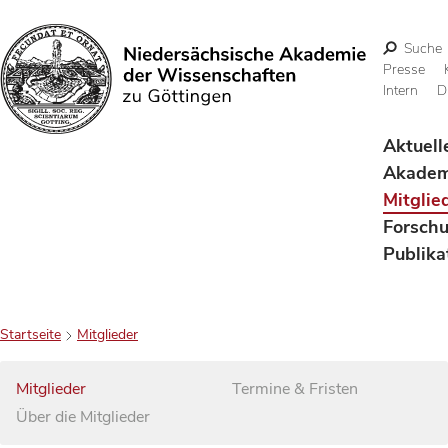
Suche
Presse
Intern
D
Suchen
Aktuell
Akadem
Mitglie
Forsch
Publika
Startseite
Mitglieder
Mitglieder
Termine & Fristen
Über die Mitglieder