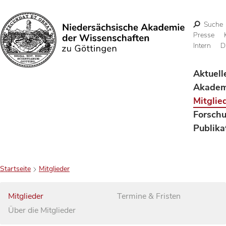
Suche
Presse
Intern
D
Suchen
Aktuell
Akadem
Mitglie
Forsch
Publika
Startseite
Mitglieder
Mitglieder
Termine & Fristen
Über die Mitglieder