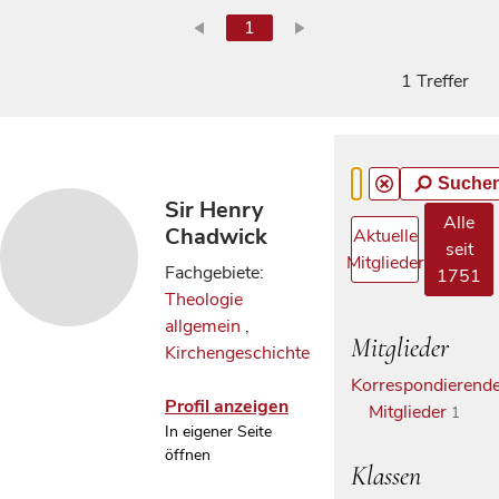
1
1 Treffer
Suche
Sir Henry
Alle
Chadwick
Aktuelle
seit
Mitglieder
Fachgebiete:
1751
Theologie
allgemein
,
Mitglieder
Kirchengeschichte
Korrespondierend
Profil anzeigen
Mitglieder
1
In eigener Seite
öffnen
Klassen