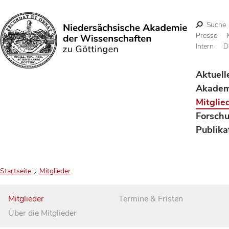
Suche
Presse
Intern
D
Suchen
Aktuell
Akadem
Mitglie
Forsch
Publika
Startseite
Mitglieder
Mitglieder
Termine & Fristen
Über die Mitglieder