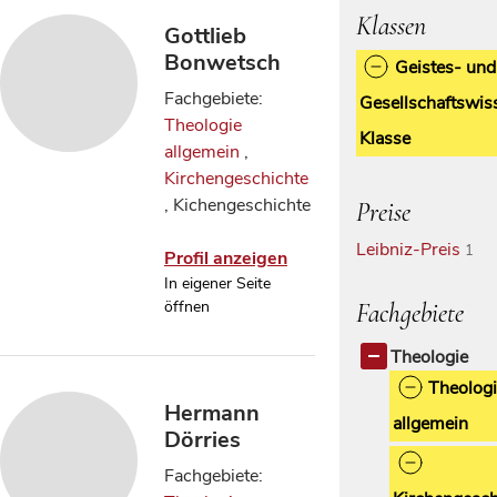
Klassen
Gottlieb
Bonwetsch
Geistes- und
Fachgebiete:
Gesellschaftswis
Theologie
Klasse
allgemein
,
Kirchengeschichte
, Kichengeschichte
Preise
Leibniz-Preis
1
Profil anzeigen
In eigener Seite
öffnen
Fachgebiete
Theologie
Theolog
Hermann
allgemein
Dörries
Fachgebiete: