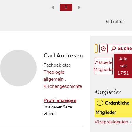
1
6 Treffer
Suche
Carl Andresen
Alle
Aktuelle
Fachgebiete:
seit
Mitglieder
Theologie
1751
allgemein
,
Kirchengeschichte
Mitglieder
Profil anzeigen
Ordentliche
In eigener Seite
Mitglieder
öffnen
Vizepräsidenten
1