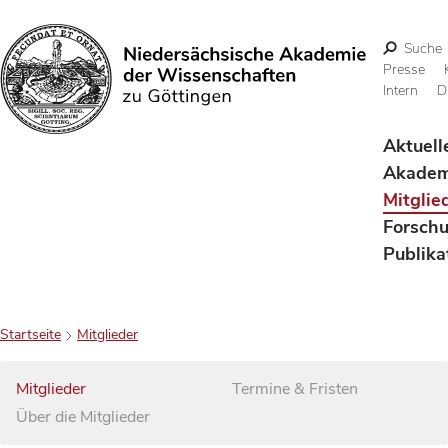
Suche
Presse
Intern
D
Suchen
Aktuell
Akadem
Mitglie
Forsch
Publika
Startseite
Mitglieder
Mitglieder
Termine & Fristen
Über die Mitglieder