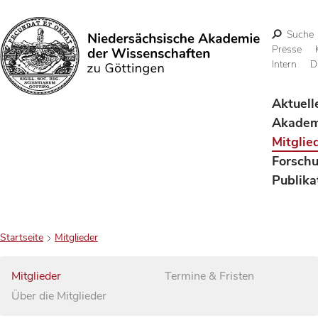
Suche
Presse
Intern
D
Suchen
Aktuell
Akadem
Mitglie
Forsch
Publika
Startseite
Mitglieder
Mitglieder
Termine & Fristen
Über die Mitglieder