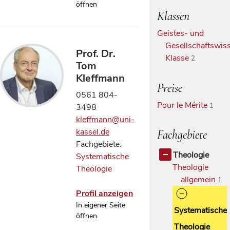
öffnen
Klassen
Geistes- und
Gesellschaftswiss
Prof. Dr.
Klasse
2
Tom
Kleffmann
Preise
0561 804-
Pour le Mérite
1
3498
kleffmann@uni-
kassel.de
Fachgebiete
Fachgebiete:
Theologie
Systematische
Theologie
Theologie
allgemein
1
Profil anzeigen
In eigener Seite
Systematische
öffnen
Theologie