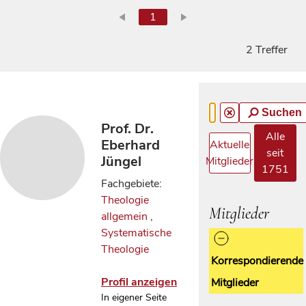
1
2 Treffer
Suchen
Prof. Dr.
Alle
Eberhard
Aktuelle
seit
Jüngel
Mitglieder
1751
Fachgebiete:
Theologie
Mitglieder
allgemein
,
Systematische
Theologie
Korrespondierende
Profil anzeigen
Mitglieder
In eigener Seite