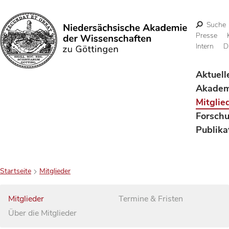
Suche
Presse
Intern
D
Suchen
Aktuell
Akadem
Mitglie
Forsch
Publika
Startseite
Mitglieder
Mitglieder
Termine & Fristen
Über die Mitglieder