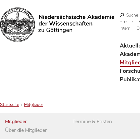
Suche
Presse
Intern
D
Suchen
Aktuell
Akadem
Mitglie
Forsch
Publika
Startseite
Mitglieder
Mitglieder
Termine & Fristen
Über die Mitglieder