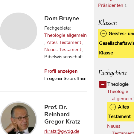
Präsidenten
1
Dom Bruyne
Klassen
Fachgebiete:
Geistes- un
Theologie allgemein
,
Altes Testament
,
Gesellschaftswi
Neues Testament
,
Klasse
Bibelwissenschaft
Profil anzeigen
Fachgebiete
In eigener Seite öffnen
Theologie
Theologie
allgemein
Prof. Dr.
Altes
Reinhard
Testament
Gregor Kratz
Neues
rkratz@gwdg.de
Testamen