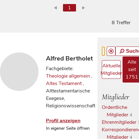
1
8 Treffer
Such
Alfred Bertholet
Alle
Aktuelle
Fachgebiete:
seit
Mitglieder
Theologie allgemein
,
1751
Altes Testament
,
Alttestamentarische
Mitglieder
Exegese,
Religionswissenschaft
Ordentliche
Mitglieder
4
Profil anzeigen
Ehrenmitglieder
In eigener Seite öffnen
Korrespondieren
Mitglieder
4