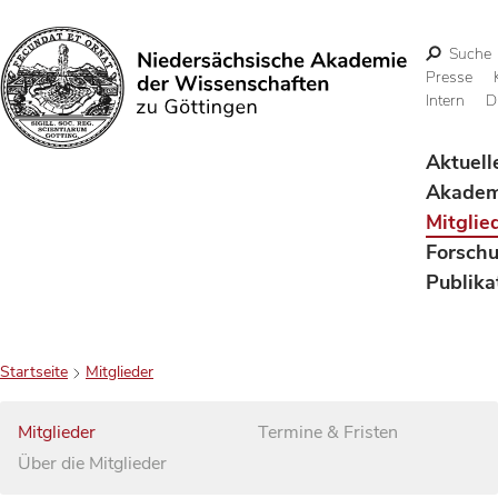
Suche
Presse
Intern
D
Suchen
Aktuell
Akadem
Mitglie
Forsch
Publika
Startseite
Mitglieder
Mitglieder
Termine & Fristen
Über die Mitglieder