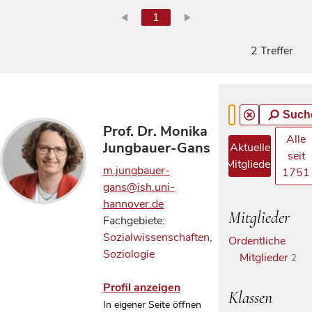
1
2 Treffer
Such
Prof. Dr. Monika
Alle
Jungbauer-Gans
Aktuelle
seit
Mitglieder
m.jungbauer-
1751
gans@ish.uni-
hannover.de
Mitglieder
Fachgebiete:
Sozialwissenschaften,
Ordentliche
Soziologie
Mitglieder
2
Profil anzeigen
Klassen
In eigener Seite öffnen