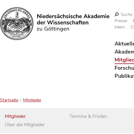
Suche
Presse
Intern
D
Suchen
Aktuell
Akadem
Mitglie
Forsch
Publika
Startseite
Mitglieder
Mitglieder
Termine & Fristen
Über die Mitglieder