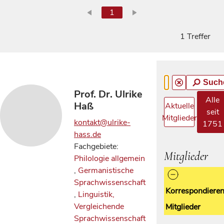
1
1 Treffer
Such
Prof. Dr. Ulrike
Alle
Haß
Aktuelle
seit
Mitglieder
kontakt@ulrike-
1751
hass.de
Fachgebiete:
Mitglieder
Philologie allgemein
,
Germanistische
Sprachwissenschaft
Korrespondiere
,
Linguistik,
Vergleichende
Mitglieder
Sprachwissenschaft