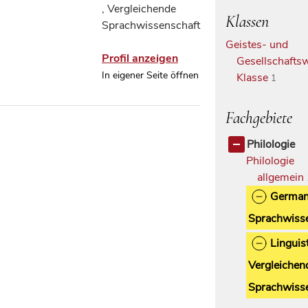
, Vergleichende
Klassen
Sprachwissenschaft
Geistes- und
Profil anzeigen
Gesellschaftsw
In eigener Seite öffnen
Klasse
1
Fachgebiete
Philologie
Philologie
allgemein
German
Sprachwiss
Linguist
Vergleichen
Sprachwiss