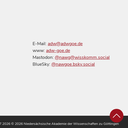
E-Mail:
adw@adwgoe.de
www:
adw-goe.de
Mastodon:
@nawg@wisskomm.social
BlueSky:
@nawgoe.bsky.social
.07.2026
© 2026 Niedersächsische Akademie der Wissenschaften zu Göttingen