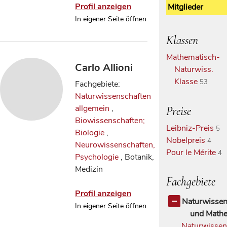
Profil anzeigen
Mitglieder
In eigener Seite öffnen
Klassen
Mathematisch-
Carlo Allioni
Naturwiss.
Klasse
53
Fachgebiete:
Naturwissenschaften
allgemein
,
Preise
Biowissenschaften;
Leibniz-Preis
5
Biologie
,
Nobelpreis
4
Neurowissenschaften,
Pour le Mérite
4
Psychologie
, Botanik,
Medizin
Fachgebiete
Profil anzeigen
Naturwissen
In eigener Seite öffnen
und Mathe
Naturwissen