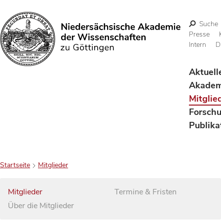
Suche
Presse
Intern
D
Suchen
Aktuell
Akadem
Mitglie
Forsch
Publika
Startseite
Mitglieder
Mitglieder
Termine & Fristen
Über die Mitglieder