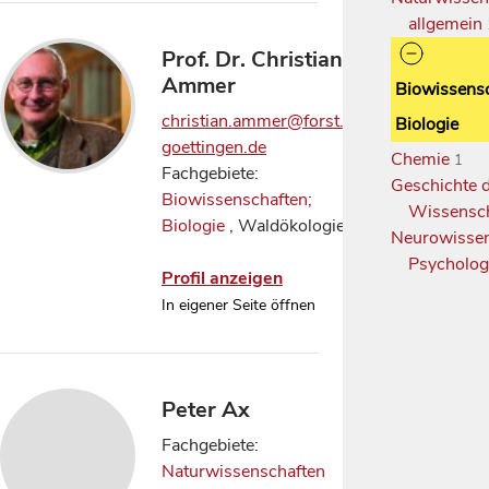
allgemein
Prof. Dr. Christian
Ammer
Biowissensc
christian.ammer@forst.uni-
Biologie
goettingen.de
Chemie
1
Fachgebiete:
Geschichte 
Biowissenschaften;
Wissensc
Biologie
, Waldökologie
Neurowissen
Psycholog
Profil anzeigen
In eigener Seite öffnen
Peter Ax
Fachgebiete:
Naturwissenschaften