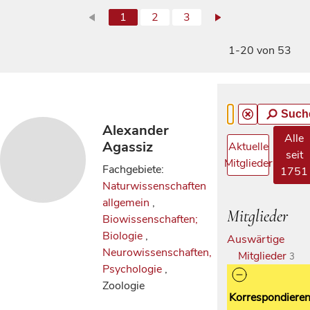
1
2
3
1-20 von 53
Such
Alexander
Alle
Agassiz
Aktuelle
seit
Mitglieder
Fachgebiete:
1751
Naturwissenschaften
allgemein
,
Mitglieder
Biowissenschaften;
Biologie
,
Auswärtige
Neurowissenschaften,
Mitglieder
3
Psychologie
,
Zoologie
Korrespondiere