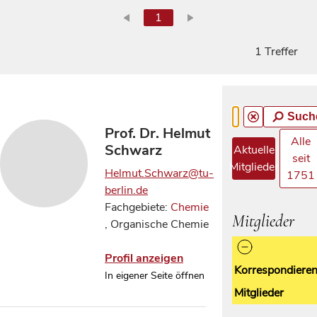
1
1 Treffer
Such
Prof. Dr. Helmut
Alle
Schwarz
Aktuelle
seit
Mitglieder
Helmut.Schwarz@tu-
1751
berlin.de
Fachgebiete:
Chemie
Mitglieder
, Organische Chemie
Profil anzeigen
Korrespondiere
In eigener Seite öffnen
Mitglieder