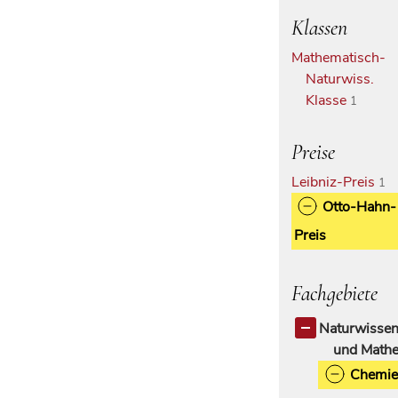
Klassen
Mathematisch-
Naturwiss.
Klasse
1
Preise
Leibniz-Preis
1
Otto-Hahn-
Preis
Fachgebiete
Naturwissen
und Mathe
Chemie