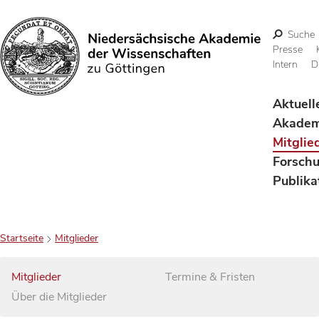
Suche
Presse
Intern
D
Suchen
Aktuell
Akadem
Mitglie
Forsch
Publika
Startseite
Mitglieder
Mitglieder
Termine & Fristen
Über die Mitglieder