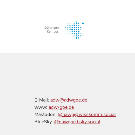
E-Mail:
adw@adwgoe.de
www:
adw-goe.de
Mastodon:
@nawg@wisskomm.social
BlueSky:
@nawgoe.bsky.social