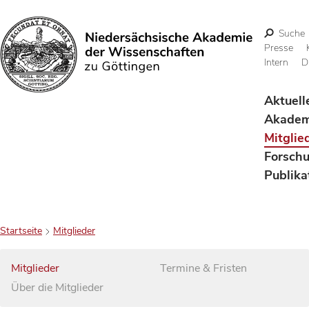
Suche
Presse
Intern
D
Suchen
Aktuell
Akadem
Mitglie
Forsch
Publika
Startseite
Mitglieder
Mitglieder
Termine & Fristen
Über die Mitglieder